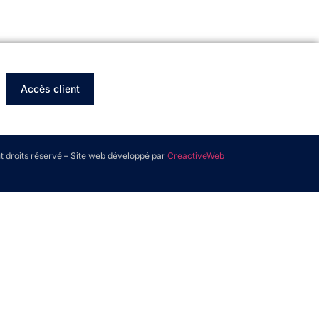
Accès client
 droits réservé – Site web développé par
CreactiveWeb